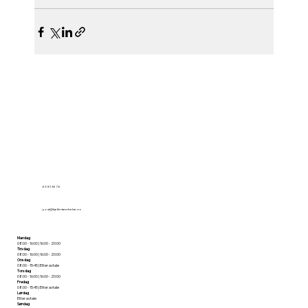
63 81 36 76
post@kjellertannhelse.no
Mandag
08:00 - 16:00 | 16:00 - 20:00
Tirsdag
08:00 - 16:00 | 16:00 - 20:00
Onsdag
08:00 - 15:45 | Etter avtale
Torsdag
08:00 - 16:00 | 16:00 - 20:00
Fredag
08:00 - 15:45 | Etter avtale
Lørdag
Etter avtale
Søndag