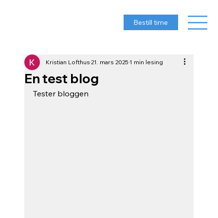
Bestill time
Kristian Lofthus
21. mars 2025
1 min lesing
En test blog
Tester bloggen