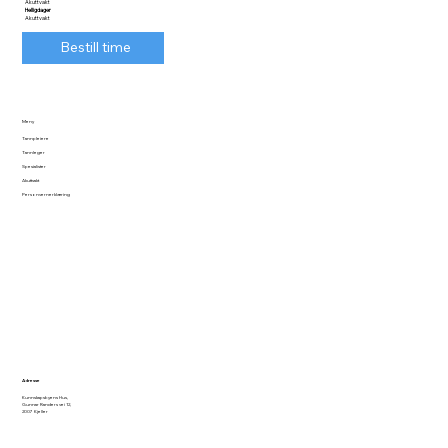
Akuttvakt
Helligdager
Akuttvakt
Bestill time
Meny
Tannpleiere
Tannleger
Spesialister
Akuttvakt
Personvernerklæring
Adresse
Kunnskapsbyens Hus,
Gunnar Randers vei 12,
2007 Kjeller